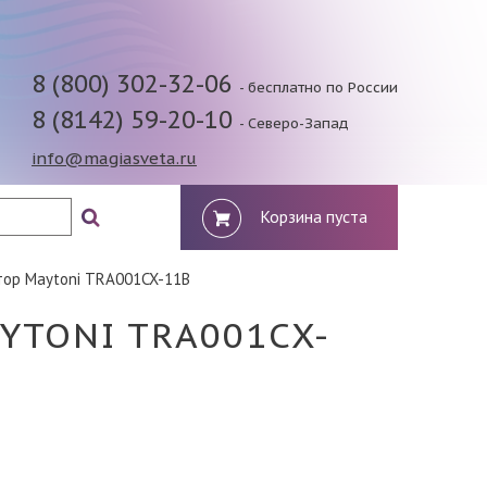
8 (800) 302-32-06
- бесплатно по России
8 (8142) 59-20-10
- Северо-Запад
info@magiasveta.ru
Корзина пуста
тор Maytoni TRA001CX-11B
YTONI TRA001CX-