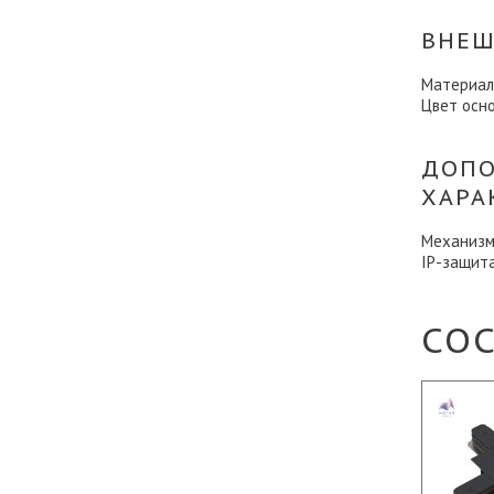
ВНЕШ
Материал
Цвет осн
ДОПО
ХАРА
Механизм
IP-защит
СО