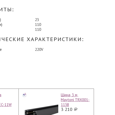
ИТЫ:
)
23
м)
110
110
ИЧЕСКИЕ ХАРАКТЕРИСТИКИ:
е
220V
а
Шина, 3 м,
Maytoni TRX001-
EC-11W
113B
3 210