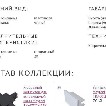
НИЙ ВИД:
ГАБАР
 основания
пластмасса
Высота (мм
ования
черный
Ширина (м
Длина (мм)
ЛНИТЕЛЬНЫЕ
ТЕХН
КТЕРИСТИКИ:
Напряжени
 крепления
специальный
а
20
СТАВ КОЛЛЕКЦИИ:
X-образный
Заглушк
коннектор для
Maytoni
встраиваемой
TRA001
70
шины Maytoni
TRA002CX-11B