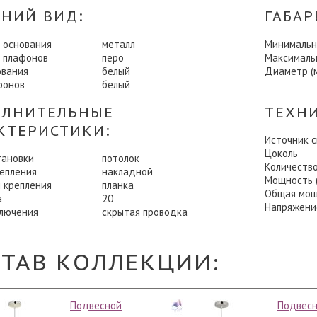
НИЙ ВИД:
ГАБАР
 основания
металл
Минимальна
 плафонов
перо
Максимальн
ования
белый
Диаметр (
фонов
белый
ЛНИТЕЛЬНЫЕ
ТЕХН
КТЕРИСТИКИ:
Источник 
Цоколь
тановки
потолок
Количеств
репления
накладной
Мощность (
 крепления
планка
Общая мощ
а
20
Напряжени
ключения
скрытая проводка
СТАВ КОЛЛЕКЦИИ:
Подвесной
Подвес