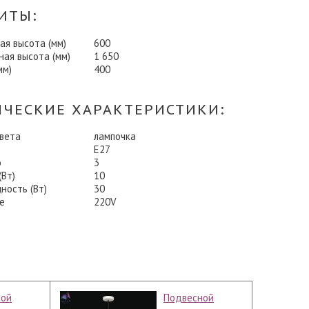
ИТЫ:
я высота (мм)
600
ая высота (мм)
1 650
мм)
400
ИЧЕСКИЕ ХАРАКТЕРИСТИКИ:
света
лампочка
E27
о
3
Вт)
10
ность (Вт)
30
е
220V
ной
Подвесной