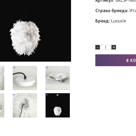
Артикул:
GRLSP-86
Страна бренда:
Ит
Бренд:
Lussole
-
+