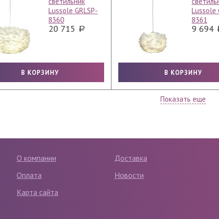
светильник
светиль
Lussole GRLSP-
Lussole
8360
8361
20 715
9 694
Показать еще
О компании
Доставка
Оплата
Новости
Карта сайта