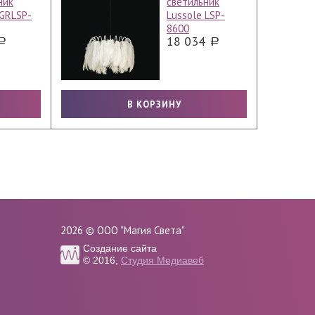
ник
светильник
 GRLSP-
Lussole LSP-
8600
18 034
2026 © ООО "Магия Света"
Создание сайта
© 2016,
Студия Медиавеб