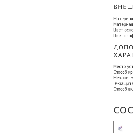
ВНЕШ
Материал
Материал
Цвет осн
Цвет пла
ДОПО
ХАРА
Место ус
Способ к
Механизм
IP-защит
Способ в
СО