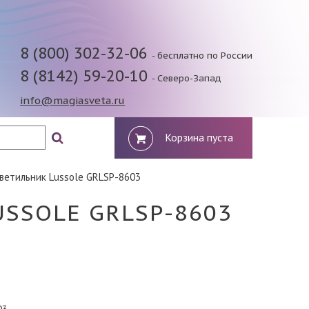
8 (800) 302-32-06
- бесплатно по России
8 (8142) 59-20-10
- Северо-Запад
info@magiasveta.ru
Корзина пуста
ветильник Lussole GRLSP-8603
SSOLE GRLSP-8603