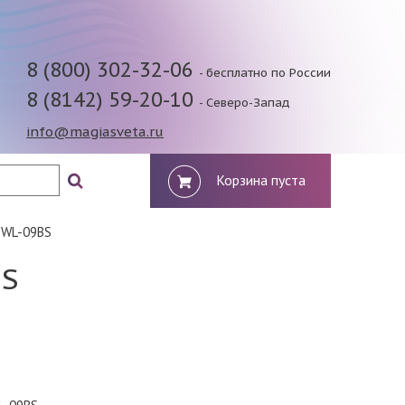
8 (800) 302-32-06
- бесплатно по России
8 (8142) 59-20-10
- Северо-Запад
info@magiasveta.ru
Корзина пуста
7WL-09BS
BS