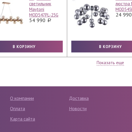
светильник
люстра 
Maytoni
MOD545
24 99
MOD547PL-25G
54 990
Показать еще
О компании
Доставка
Оплата
Новости
Карта сайта