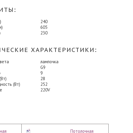
ИТЫ:
)
240
м)
605
)
230
ИЧЕСКИЕ ХАРАКТЕРИСТИКИ:
света
лампочка
G9
о
9
Вт)
28
ность (Вт)
252
е
220V
ная
Потолочная