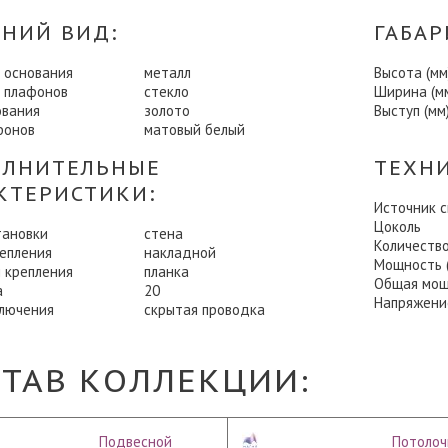
НИЙ ВИД:
ГАБАР
 основания
металл
Высота (мм
 плафонов
стекло
Ширина (м
ования
золото
Выступ (мм
фонов
матовый белый
ЛНИТЕЛЬНЫЕ
ТЕХН
КТЕРИСТИКИ:
Источник 
Цоколь
тановки
стена
Количеств
репления
накладной
Мощность (
 крепления
планка
Общая мощ
а
20
Напряжени
ключения
скрытая проводка
СТАВ КОЛЛЕКЦИИ:
Подвесной
Потолоч