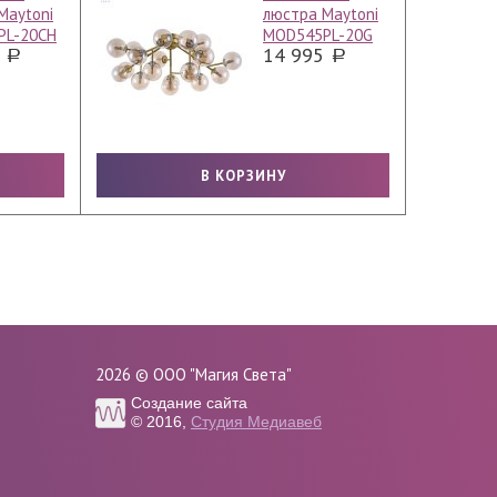
Maytoni
люстра Maytoni
PL-20CH
MOD545PL-20G
0
14 995
2026 © ООО "Магия Света"
Создание сайта
© 2016,
Студия Медиавеб