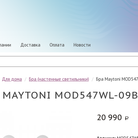
пании
Доставка
Оплата
Новости
/
Для дома
/
Бра (настенные светильники)
/
Бра Maytoni MOD54
 MAYTONI MOD547WL-09
20 990