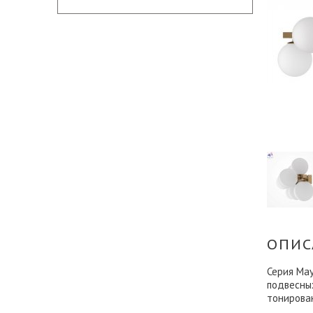
ОПИС
Серия May
подвесных
тонирован