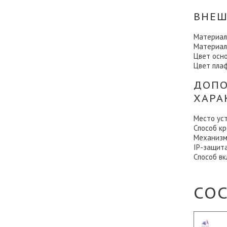
ВНЕШ
Материал
Материал
Цвет осн
Цвет пла
ДОПО
ХАРА
Место ус
Способ к
Механизм
IP-защит
Способ в
СО