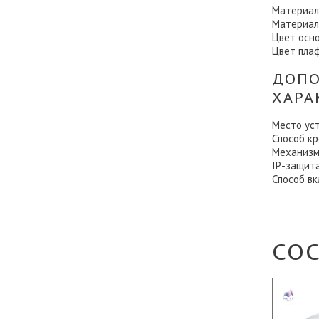
Материал
Материал
Цвет осн
Цвет пла
ДОПО
ХАРА
Место ус
Способ к
Механизм
IP-защит
Способ в
СО