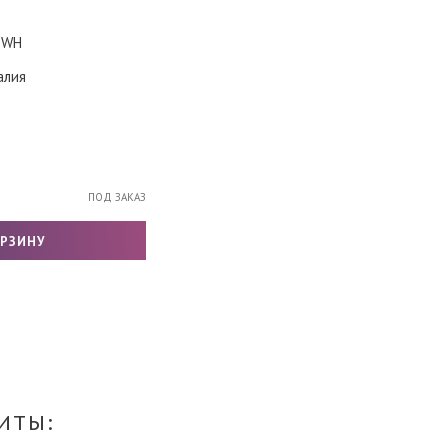
1WH
алия
ПОД ЗАКАЗ
ИТЫ: