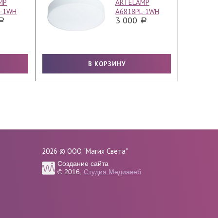
MP
ARTELAMP
L-1WH
A6818PL-1WH
3 000
2026 © ООО "Магия Света"
Создание сайта
© 2016,
Студия Медиавеб