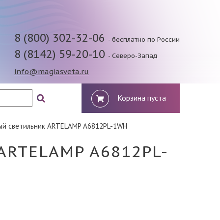
8 (800) 302-32-06
- бесплатно по России
8 (8142) 59-20-10
- Северо-Запад
info@magiasveta.ru
Корзина пуста
ый светильник ARTELAMP A6812PL-1WH
RTELAMP A6812PL-