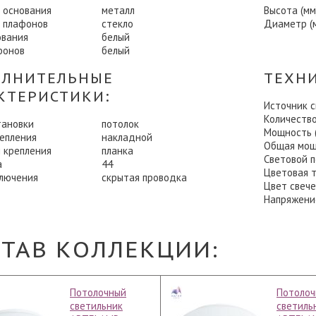
 основания
металл
Высота (мм
 плафонов
стекло
Диаметр (
ования
белый
фонов
белый
ЛНИТЕЛЬНЫЕ
ТЕХН
КТЕРИСТИКИ:
Источник 
Количеств
тановки
потолок
Мощность (
репления
накладной
Общая мощ
 крепления
планка
Световой п
а
44
Цветовая т
ключения
скрытая проводка
Цвет свеч
Напряжени
СТАВ КОЛЛЕКЦИИ:
Потолочный
Потолоч
светильник
светиль