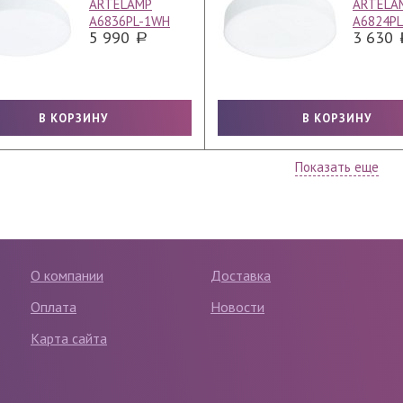
ARTELAMP
ARTELA
A6836PL-1WH
A6824P
5 990
3 630
Показать еще
О компании
Доставка
Оплата
Новости
Карта сайта