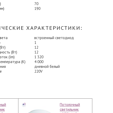
)
70
мм)
190
ИЧЕСКИЕ ХАРАКТЕРИСТИКИ:
света
встроенный светодиод
о
1
Вт)
12
ность (Вт)
12
оток (lm)
1 320
емпература (K)
4 000
ения
дневной белый
е
220V
ный
Потолочный
ник
светильник