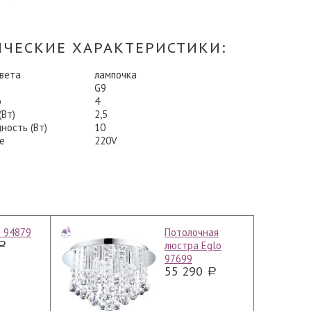
ИЧЕСКИЕ ХАРАКТЕРИСТИКИ:
света
лампочка
G9
о
4
Вт)
2,5
ность (Вт)
10
е
220V
o 94879
Потолочная
люстра Eglo
97699
55 290