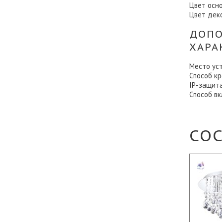
Цвет осн
Цвет дек
ДОПО
ХАРА
Место ус
Способ к
IP-защит
Способ в
СО