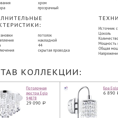
ования
хром
ора
прозрачный
ЛНИТЕЛЬНЫЕ
ТЕХН
КТЕРИСТИКИ:
Источник 
Цоколь
тановки
потолок
Количеств
репления
накладной
Мощность (
а
44
Общая мощ
ключения
скрытая проводка
Напряжени
СТАВ КОЛЛЕКЦИИ:
Потолочная
Бра Egl
6 890
люстра Eglo
94878
29 090