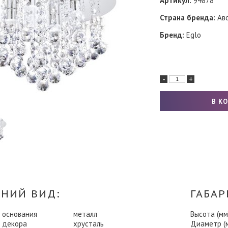
Артикул:
94878
Страна бренда:
Авс
Бренд:
Eglo
-
+
НИЙ ВИД:
ГАБАР
 основания
металл
Высота (мм
 декора
хрусталь
Диаметр (