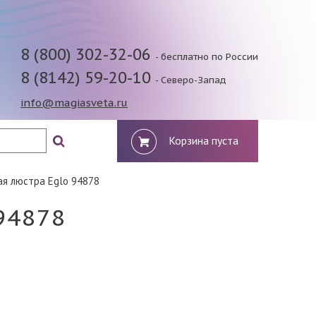
8 (800) 302-32-06
- бесплатно по России
8 (8142) 59-20-10
- Северо-Запад
info@magiasveta.ru
Корзина пуста
я люстра Eglo 94878
94878