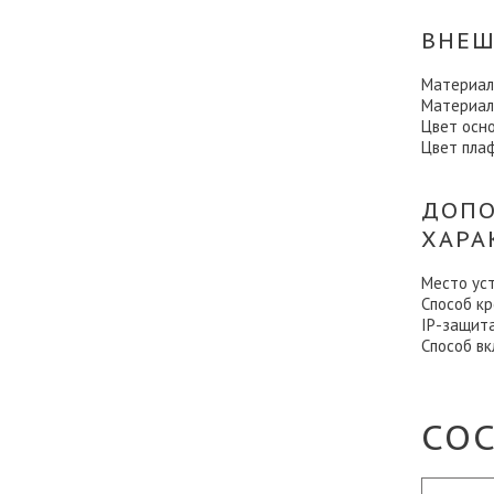
ВНЕШ
Материал
Материал
Цвет осн
Цвет пла
ДОПО
ХАРА
Место ус
Способ к
IP-защит
Способ в
СО