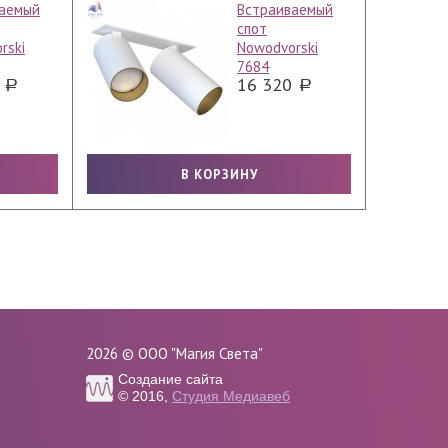
аемый
Встраиваемый
спот
rski
Nowodvorski
7684
0
16 320
2026 © ООО "Магия Света"
Создание сайта
© 2016,
Студия Медиавеб