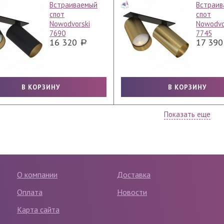
Встраиваемый
Встраив
спот
спот
Nowodvorski
Nowodvo
7690
7745
16 320
17 39
Показать еще
О компании
Доставка
Оплата
Новости
Карта сайта