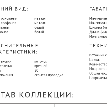
НИЙ ВИД:
ГАБАР
 основания
металл
Минимальна
 плафонов
металл
Максимальн
ования
белый
Ширина (м
фонов
белый
Длина (мм)
Монтажное
ЛНИТЕЛЬНЫЕ
ТЕХН
КТЕРИСТИКИ:
Источник 
Цоколь
тановки
потолок
Количеств
репления
врезной
Мощность (
а
20
Общая мощ
ключения
скрытая проводка
Напряжени
СТАВ КОЛЛЕКЦИИ: