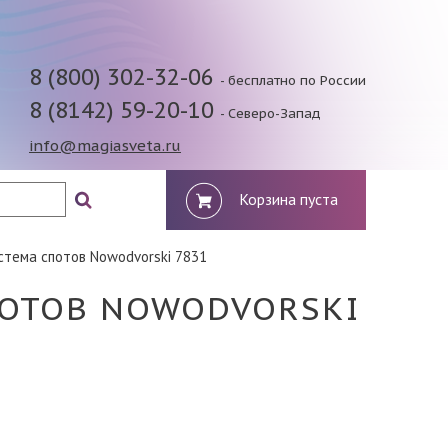
8 (800) 302-32-06
- бесплатно по России
8 (8142) 59-20-10
- Северо-Запад
info@magiasveta.ru
Корзина пуста
стема спотов Nowodvorski 7831
ПОТОВ NOWODVORSKI