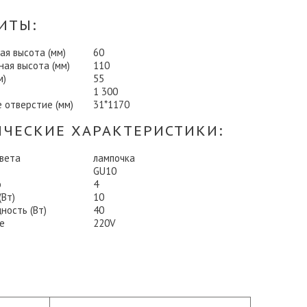
ИТЫ:
я высота (мм)
60
ая высота (мм)
110
м)
55
1 300
 отверстие (мм)
31*1170
ИЧЕСКИЕ ХАРАКТЕРИСТИКИ:
света
лампочка
GU10
о
4
Вт)
10
ность (Вт)
40
е
220V