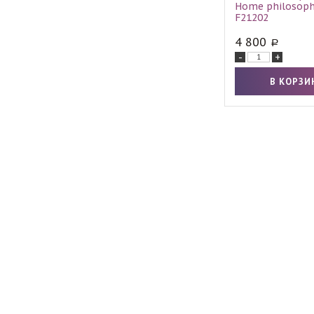
Home philosoph
F21202
4 800
-
+