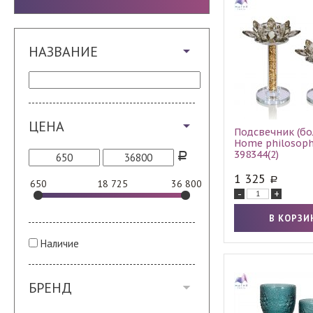
НАЗВАНИЕ
ЦЕНА
Подсвечник (б
Home philosoph
398344(2)
1 325
650
18 725
36 800
-
+
Наличие
БРЕНД