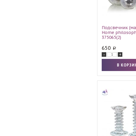
Подсвечник (ма
Home philosoph
375065(2)
650
-
+